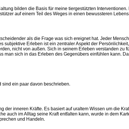
ung bilden die Basis für meine tiergestützten Interventionen. D
erstützer auf einem Teil des Weges in einen bewussteren Lebens
t entscheidender als die Frage was sich ereignet hat. Jeder Mens
es subjektive Erleben ist ein zentraler Aspekt der Persönlichk
en, nicht von außen. Sich in seinem Erleben verstanden zu füh
ass man sich in das Erleben des Gegenübers einfühlen kann. Das
 sind ein paar davon beschrieben.
ng der inneren Kräfte. Es basiert auf uraltem Wissen um die Kra
auch im Alltag seine Kraft entfalten kann, wurde in dem Karten
Sprechen und Handeln.