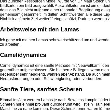
Das Züricher Ressourcen Modell wurde von Dr. Maja Storch und 
Bildkarten ein Bild ausgewählt. Auswahlkriterium ist ein eindeuti
dass das Bild nicht aufgrund einer rationalen Begründung ausg
gemeinsam gesammelt. Im dritten Schritt werden alle diese Eige
Hinblick auf mein Ziel weiter?“ eingeschätzt. Dadurch werden 
Arbeitsweise mit den Lamas
Ich gehe mit meinen Lamas sehr wertschätzend um und wende ei
zu arbeiten.
Camelidynamics
Camelidynamics ist eine sanfte Methode mit Neuweltkamilide
gegenüber aufgeschlossen. Sie bleiben z.B. liegen, wenn man 
gegenüber sehr neugierig, wahren aber Abstand. Da auch meine
Herausforderungen oder Schwierigkeitsgraden verbunden.
Sanfte Tiere, sanftes Scheren
Einmal im Jahr werden Lamas je nach Bewuchs komplett oder 
Scheren nur einmal pro Jahr durchgeführt wird, ist ein Trainier
Maschine zu nahe kommen. Diese Scheraktionen waren für meine 