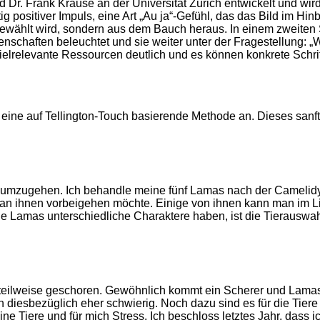
Dr. Frank Krause an der Universität Zürich entwickelt und wird
g positiver Impuls, eine Art „Au ja“-Gefühl, das das Bild im Hinb
ewählt wird, sondern aus dem Bauch heraus. In einem zweiten S
nschaften beleuchtet und sie weiter unter der Fragestellung: „
zielrelevante Ressourcen deutlich und es können konkrete Schr
ne auf Tellington-Touch basierende Methode an. Dieses sanfte 
n umzugehen. Ich behandle meine fünf Lamas nach der Camelid
an ihnen vorbeigehen möchte. Einige von ihnen kann man im Li
 Lamas unterschiedliche Charaktere haben, ist die Tierauswahl
teilweise geschoren. Gewöhnlich kommt ein Scherer und Lama
en diesbezüglich eher schwierig. Noch dazu sind es für die Tier
Tiere und für mich Stress. Ich beschloss letztes Jahr, dass i