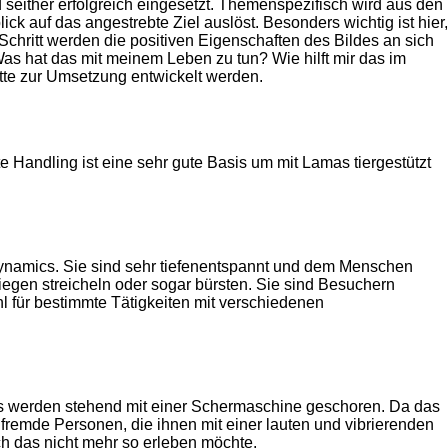
 seither erfolgreich eingesetzt. Themenspezifisch wird aus den
lick auf das angestrebte Ziel auslöst. Besonders wichtig ist hier,
chritt werden die positiven Eigenschaften des Bildes an sich
Was hat das mit meinem Leben zu tun? Wie hilft mir das im
itte zur Umsetzung entwickelt werden.
Handling ist eine sehr gute Basis um mit Lamas tiergestützt
ynamics. Sie sind sehr tiefenentspannt und dem Menschen
egen streicheln oder sogar bürsten. Sie sind Besuchern
 für bestimmte Tätigkeiten mit verschiedenen
s werden stehend mit einer Schermaschine geschoren. Da das
e fremde Personen, die ihnen mit einer lauten und vibrierenden
ch das nicht mehr so erleben möchte.